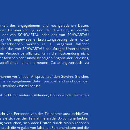
barkeit der angegebenen und hochgeladenen Daten,
 der Bankverbindung und der Anschrift, ist der/die
Kann der von SCHWARTAU oder des von SCHWARTAU
pay AG angewiesene Erstattungsbetrag dem Konto
utgeschrieben werden (z. B. aufgrund falscher
 oder das von SCHWARTAU beauftragte Unternehmen
n Versuch verpflichtet. Kann die Postsendung nicht
ner falschen oder unvollständigen Angabe der Adresse),
rpflichtet, einen erneuten Zustellungsversuch zu
nahme verfällt der Anspruch auf den Gewinn. Gleiches
/innen angegebenen Daten unzutreffend sind oder der
zahlbar / zustellbar ist.
st nicht mit anderen Aktionen, Coupons oder Rabatten
cht vor, Personen von der Teilnahme auszuschließen,
s sie sich bei der Teilnahme an der Aktion unerlaubter
ig versuchen, sich oder Dritten durch Manipulationen
len auch die Angabe von falschen Personendaten und die