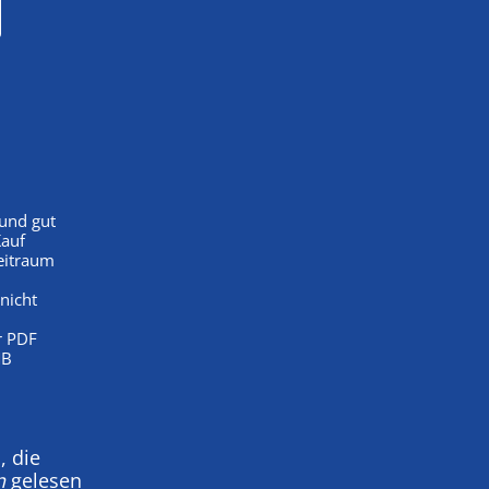
 und gut
Kauf
eitraum
nicht
r PDF
MB
, die
n
gelesen