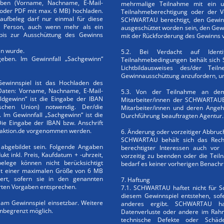
eben (Vorname, Nachname, E-Mail-
mehrmalige Teilnahme mit ein un
 oder PDF mit max. 6 MB) hochladen.
Teilnahmeberechtigung oder der V
Kaufbeleg darf nur einmal für diese
SCHWARTAU berechtigt, den Gewinn
 Person, auch wenn mehr als ein
ausgeschüttet worden sein, den Gewi
 bis zur Ausschüttung des Gewinns
mit der Rückforderung des Gewinns v
nen wurde.
5.2. Bei Verdacht auf Identi
geben. Im Gewinnfall „Sachgewinn“
Teilnahmebedingungen behält sich
Lichtbildausweises des/der Te
Gewinnausschüttung anzufordern, um 
ewinnspiel ist das Hochladen des
Daten: Vorname, Nachname, E-Mail-
5.3. Von der Teilnahme an dem
ldgewinn“ ist die Eingabe der IBAN
Mitarbeiter/innen der SCHWARTA
schen Union) notwendig. Der/die
Mitarbeiter/innen und deren Ange
. Im Gewinnfall „Sachgewinn“ ist die
Durchführung beauftragten Agentur.
 Die Eingabe der IBAN bzw. Anschrift
y-aktion.de vorgenommen werden.
6. Änderung oder vorzeitiger Abbruc
SCHWARTAU behält sich das Recht
 abgebildet sein. Folgende Angaben
berechtigter Interessen auch vor
t inkl. Preis, Kaufdatum + -uhrzeit,
vorzeitig zu beenden oder die Te
ege können nicht berücksichtigt
bedarf es keiner vorherigen Benach
it einer maximalen Größe von 6 MB
iert, sofern sie in den genannten
7. Haftung
rten Vorgaben entsprechen.
7.1. SCHWARTAU haftet nicht für 
diesem Gewinnspiel entstehen, sofer
e am Gewinnspiel einsetzbar. Weitere
anderes ergibt. SCHWARTAU haft
unbegrenzt möglich.
Datenverluste oder andere im Rah
technische Defekte oder Schäd