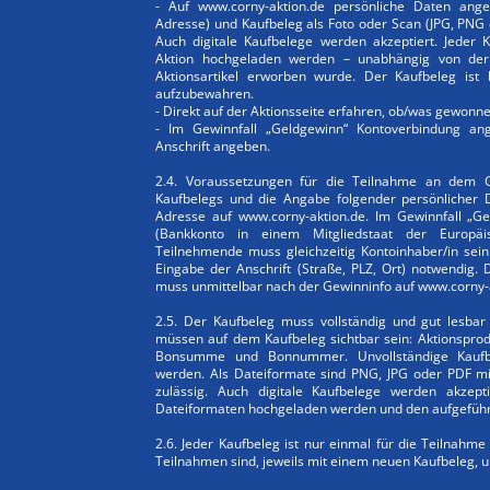
- Auf www.corny-aktion.de persönliche Daten ang
Adresse) und Kaufbeleg als Foto oder Scan (JPG, PNG
Auch digitale Kaufbelege werden akzeptiert. Jeder 
Aktion hochgeladen werden – unabhängig von der
Aktionsartikel erworben wurde. Der Kaufbeleg ist
aufzubewahren.
- Direkt auf der Aktionsseite erfahren, ob/was gewon
- Im Gewinnfall „Geldgewinn“ Kontoverbindung an
Anschrift angeben.
2.4. Voraussetzungen für die Teilnahme an dem G
Kaufbelegs und die Angabe folgender persönlicher 
Adresse auf www.corny-aktion.de. Im Gewinnfall „Ge
(Bankkonto in einem Mitgliedstaat der Europäi
Teilnehmende muss gleichzeitig Kontoinhaber/in sein
Eingabe der Anschrift (Straße, PLZ, Ort) notwendig.
muss unmittelbar nach der Gewinninfo auf www.corn
2.5. Der Kaufbeleg muss vollständig und gut lesbar
müssen auf dem Kaufbeleg sichtbar sein: Aktionsproduk
Bonsumme und Bonnummer. Unvollständige Kaufbel
werden. Als Dateiformate sind PNG, JPG oder PDF m
zulässig. Auch digitale Kaufbelege werden akzept
Dateiformaten hochgeladen werden und den aufgefüh
2.6. Jeder Kaufbeleg ist nur einmal für die Teilnahm
Teilnahmen sind, jeweils mit einem neuen Kaufbeleg, 