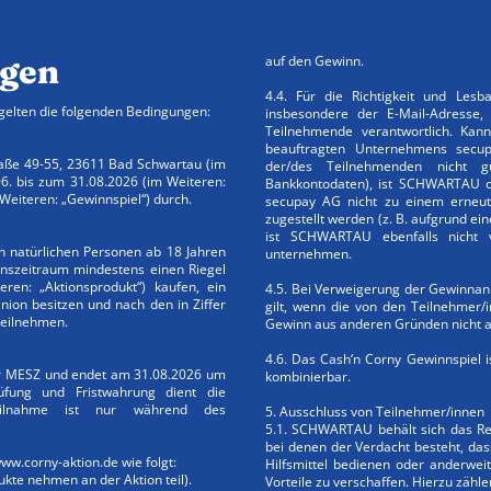
gen
auf den Gewinn.
4.4. Für die Richtigkeit und Les
gelten die folgenden Bedingungen:
insbesondere der E-Mail-Adresse,
Teilnehmende verantwortlich. 
beauftragten Unternehmens secu
e 49-55, 23611 Bad Schwartau (im
der/des Teilnehmenden nicht g
. bis zum 31.08.2026 (im Weiteren:
Bankkontodaten), ist SCHWARTAU
Weiteren: „Gewinnspiel“) durch.
secupay AG nicht zu einem erneute
zugestellt werden (z. B. aufgrund ei
ist SCHWARTAU ebenfalls nicht ve
n natürlichen Personen ab 18 Jahren
unternehmen.
onszeitraum mindestens einen Riegel
ren: „Aktionsprodukt“) kaufen, ein
4.5. Bei Verweigerung der Gewinnan
nion besitzen und nach den in Ziffer
gilt, wenn die von den Teilnehmer
teilnehmen.
Gewinn aus anderen Gründen nicht aus
4.6. Das Cash‘n Corny Gewinnspiel i
r MESZ und endet am 31.08.2026 um
kombinierbar.
üfung und Fristwahrung dient die
 Teilnahme ist nur während des
5. Ausschluss von Teilnehmer/innen
5.1. SCHWARTAU behält sich das Re
bei denen der Verdacht besteht, das
www.corny-aktion.de wie folgt:
Hilfsmittel bedienen oder anderweit
ukte nehmen an der Aktion teil).
Vorteile zu verschaffen. Hierzu zäh