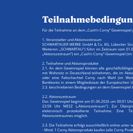
Teilnahmebedingun
Für die Teilnahme an dem „Cash‘n Corny“ Gewinnspiel 
1. Veranstalter und Aktionszeitraum
SCHWARTAUER WERKE GmbH & Co. KG, Lübecker Straß
Weiteren: „SCHWARTAU") führt im Zeitraum vom 01.06
„Aktionszeitraum“) ein „Cash’n Corny“-Gewinnspiel (im 
2. Teilnahme und Aktionsprodukte
2.1. An dem Gewinnspiel können alle geschäftsfähige
mit Wohnsitz in Deutschland teilnehmen, die im Akti
oder eine Faltschachtel Corny nach Wahl (im Weite
Bankkonto in einem Mitgliedstaat der Europäischen U
2.3. beschriebenen Bedingungen an dem Gewinnspiel 
2.2. Aktionszeitraum
Das Gewinnspiel beginnt am 01.06.2026 um 00:01 Uh
23:59 Uhr MESZ („Aktionszeitraum"). Zur Überpr
elektronisch protokollierte Teilnahme. Eine
Aktionszeitraumes möglich.
2.3. Die Teilnahme erfolgt ausschließlich online unter 
- Mind. 1 Corny Aktionsprodukt kaufen (alle Corny Prod