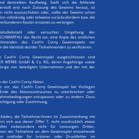
d demselben Kaufbeleg. Stellt sich die fehlende
erstoß erst nach Zulosung des Gewinns heraus, ist
 nicht auszuschütten oder, sollte der Gewinn schon
nn vollständig oder teilweise zurückzufordern bzw. die
erbundenen Kosten erstattet zu verlangen.
tätsdiebstahl oder versuchter Umgehung der
 SCHWARTAU das Recht vor, eine Kopie des amtlichen
ilnehmenden des Cash‘n Corny Gewinnspiels vor
die Identität des/der Teilnehmenden zu verifizieren.
 Cash‘n Corny Gewinnspiel ausgeschlossen sind
UER WERKE GmbH & Co. KG, deren Angehörige sowie
hörige von beteiligten Unternehmen und der mit der
h der Cash‘n Corny Aktion
 vor, das Cash‘n Corny Gewinnspiel bei Vorliegen
 Ende des Aktionszeitraumes zu unterbrechen oder
ilnahmebedingungen anzupassen oder zu ändern. Dazu
richtigung oder Zustimmung.
Schäden, die Teilnehmer/innen im Zusammenhang mit
n sich aus dieser Ziffer 7. nicht ausdrücklich etwas
et insbesondere nicht für Leistungen Dritter,
men der Teilnahme an dem Gewinnspiel entstehende
en und/oder für Irrtümer oder Druckfehler im